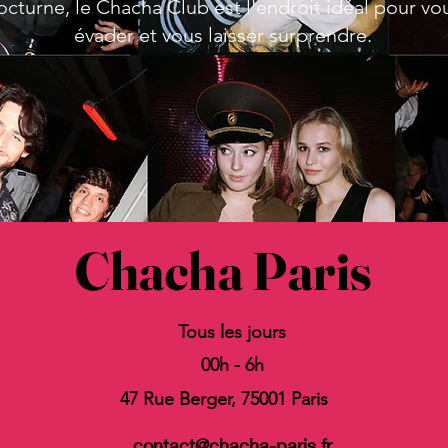
octurne, le Chacha Club est l'endroit idéal pour vo
évader et vous laisser surprendre.
Chacha Paris
Tous les jours
00h - 6h
47 Rue Berger, 75001 Paris
contact@chacha-paris.fr