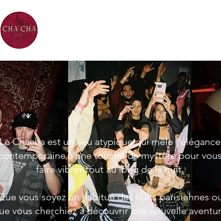
Chacha Pari
Le Chacha est un lieu atypique qui mêle l'élégance
contemporaine à une touche de mystère pour vou
faire vibrer tout au long de la nuit.
Que vous soyez un habitué des nuits parisiennes o
ue vous cherchiez à découvrir une nouvelle aventu