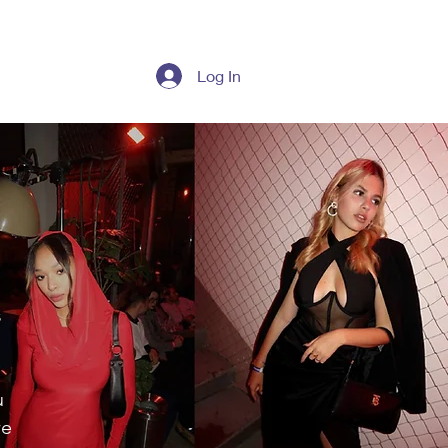
s
Log In
s
u
re